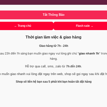
Tắt Thông Báo
gay
Sex toy les
Trứng rung
Nước ngửi
← Trang chủ
Flash sale →
Thời gian làm việc & giao hàng
Giao hàng từ 7h - 24h
au 23h đến 1h sáng bạn muốn giao ngay vui lòng ghi chú "
giao nhanh 1h
" tro
hàng.
Hỗ trợ qua call, sms, zalo từ
.
7h
đến
24h
 muốn giao nhanh vui lòng đặt ngay trên web, shop sẽ gọi ngay sau khi đặt 
Shop sẽ liên hệ bạn sau 5 phút khi bạn hoàn tất đặt hàng